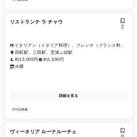
リストランテ ラ チャウ
2
イタリアン（イタリア料理）、フレンチ（フランス料
理）、ワイン
田町駅、三田駅、芝浦ふ頭駅
約13,000円
約1,500円
火曜
詳細を見る
月刊誌掲載
ヴィーネリア ルーナルーチェ
0