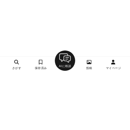
AIに相談
さがす
保存済み
投稿
マイページ