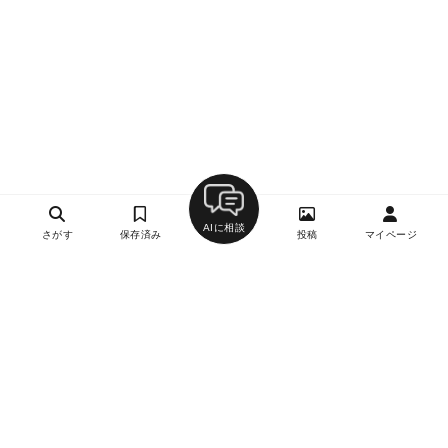
AIに相談
さがす
保存済み
投稿
マイページ