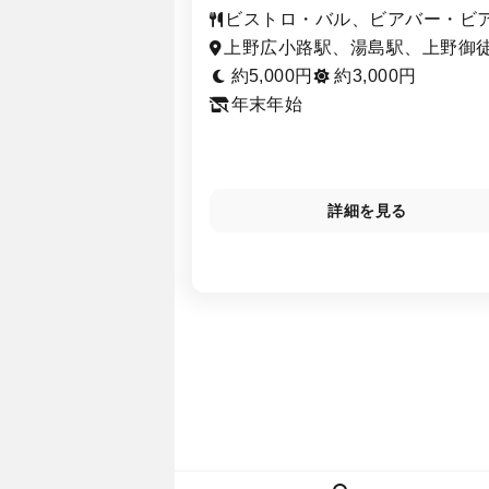
ビストロ・バル、ビアバー・ビ
ーデン・ビアホール
上野広小路駅、湯島駅、上野御
駅、京成上野駅、御徒町駅、仲
約5,000円
約3,000円
町駅、末広町駅、上野駅
年末年始
詳細を見る