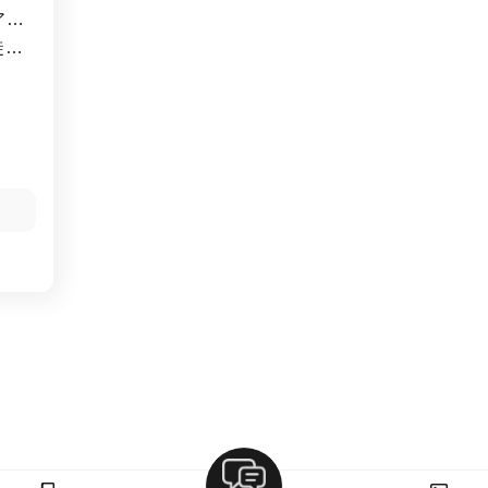
アガ
徒町
御徒