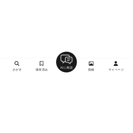
AIに相談
さがす
保存済み
投稿
マイページ