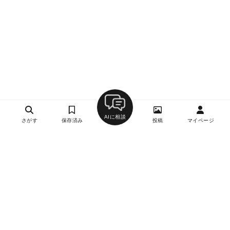
AIに相談
さがす
保存済み
投稿
マイページ