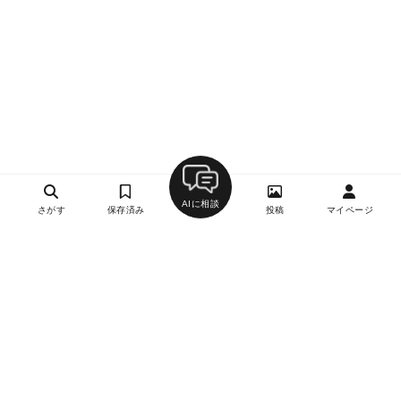
AIに相談
さがす
保存済み
投稿
マイページ