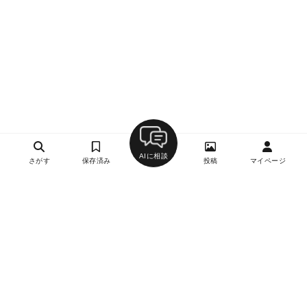
AIに相談
さがす
保存済み
投稿
マイページ