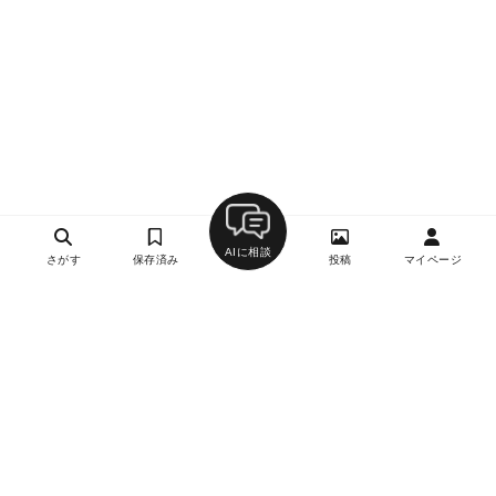
AIに相談
さがす
保存済み
投稿
マイページ