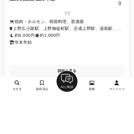
0
焼肉・ホルモン、韓国料理、居酒屋
上野広小路駅、上野御徒町駅、京成上野駅、湯島駅、御
徒町駅、仲御徒町駅、上野駅、末広町駅
約6,000円
約1,000円
年末年始
詳細を見る
AIに相談
さがす
保存済み
投稿
マイページ