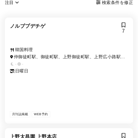
注目
検索条件を修正
ノルブプデチゲ
7
韓国料理
仲御徒町駅、御徒町駅、上野御徒町駅、上野広小路駅、
新御徒町駅、京成上野駅
-
-
日曜日
月刊誌掲載
WEB予約
上野太昌園 上野本店