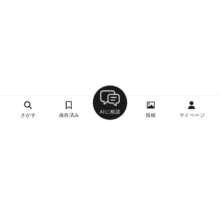
AIに相談
さがす
保存済み
投稿
マイページ