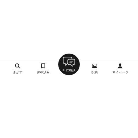
AIに相談
さがす
保存済み
投稿
マイページ