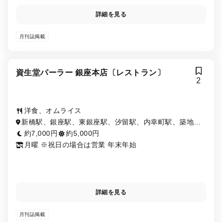
詳細を見る
月刊誌掲載
資生堂パーラー 銀座本店〔レストラン〕
2
洋食、オムライス
新橋駅、銀座駅、東銀座駅、汐留駅、内幸町駅、築地市
場駅、日比谷駅、有楽町駅、銀座一丁目駅
約7,000円
約5,000円
月曜 ※祝日の場合は営業 年末年始
詳細を見る
月刊誌掲載