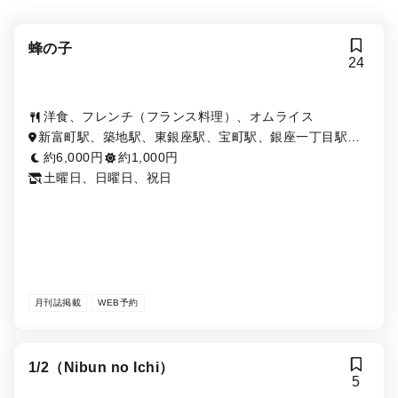
蜂の子
24
洋食、フレンチ（フランス料理）、オムライス
新富町駅、築地駅、東銀座駅、宝町駅、銀座一丁目駅、
築地市場駅、銀座駅、八丁堀駅、京橋駅
約6,000円
約1,000円
土曜日、日曜日、祝日
月刊誌掲載
WEB予約
1/2（Nibun no Ichi）
5