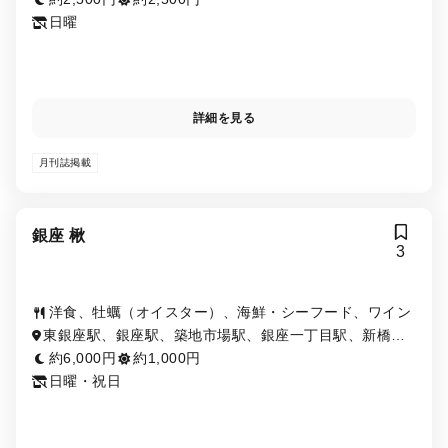
日曜
詳細を見る
月刊誌掲載
銀座 楸
3
洋食、牡蠣（オイスター）、海鮮・シーフード、ワイン
東銀座駅、銀座駅、築地市場駅、銀座一丁目駅、新橋
駅、有楽町駅、日比谷駅、築地駅、汐留駅
約6,000円
約1,000円
日曜・祝日