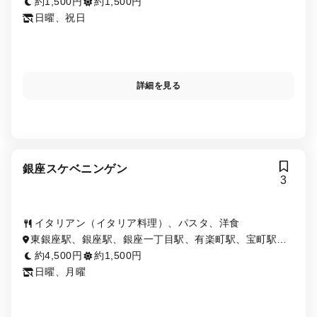
約1,500円
約1,500円
日曜、祝日
詳細を見る
銀座スケベニンゲン
3
イタリアン（イタリア料理）、パスタ、洋食
東銀座駅、銀座駅、銀座一丁目駅、有楽町駅、宝町駅、
新富町駅、築地駅、京橋駅、日比谷駅、築地市場駅
約4,500円
約1,500円
日曜、月曜