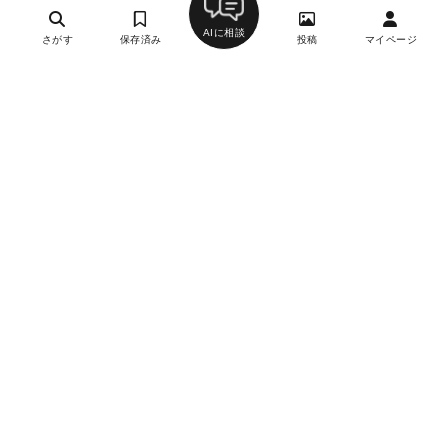
AIに相談
さがす
保存済み
投稿
マイページ
みかわや
2
ステーキ・鉄板焼き、洋食
東銀座駅、銀座駅、銀座一丁目駅、有楽町駅、築地駅、
日比谷駅、築地市場駅、新富町駅、宝町駅、京橋駅
約8,000円
約5,000円
年中無休
詳細を見る
NAMIKI667／ハイアットセントリック銀座
1