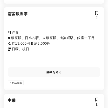
南蛮銀圓亭
2
洋食
銀座駅、日比谷駅、東銀座駅、有楽町駅、銀座一丁目
駅、内幸町駅、新橋駅
約13,000円
約3,000円
日曜、祝日
詳細を見る
月刊誌掲載
中栄
1