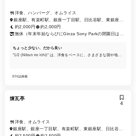
洋食、ハンバーグ、オムライス
銀座駅、有楽町駅、銀座一丁目駅、日比谷駅、東銀座
駅、京橋駅、内幸町駅
約2,000円
約2,000円
無休（年末年始ならびにGinza Sony Parkの閉園日は除
く）
ちょっと少ない、だから良い
"1/2 (Nibun no Ichi)" は、洋食をベースに、さまざまな国や地域
の料理を提供し、味わうだけでなく、その背景にある物語も楽し
むことができるカジュアルダイニングです。
月刊誌掲載
煉瓦亭
4
洋食、オムライス
銀座駅、銀座一丁目駅、有楽町駅、東銀座駅、日比谷
駅、京橋駅、宝町駅、新富町駅、築地駅
約2,500円
約2,500円