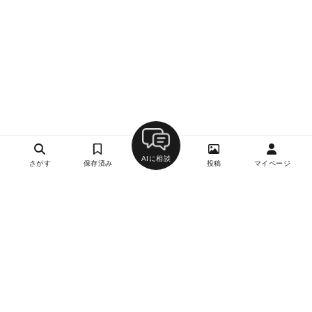
AIに相談
さがす
保存済み
投稿
マイページ