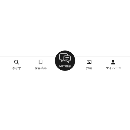
AIに相談
さがす
保存済み
投稿
マイページ