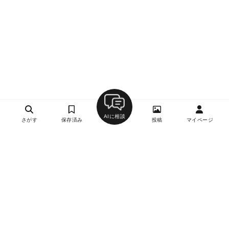
AIに相談
さがす
保存済み
投稿
マイページ