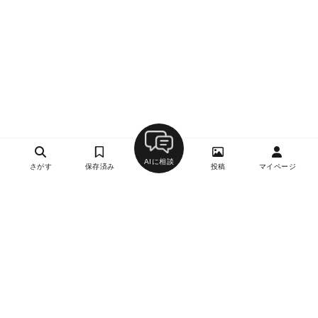
AIに相談
さがす
保存済み
投稿
マイページ