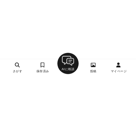
AIに相談
さがす
保存済み
投稿
マイページ