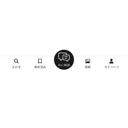
AIに相談
さがす
保存済み
投稿
マイページ