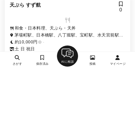
天ぷら すず航
0
和食・日本料理、天ぷら・天丼
茅場町駅、日本橋駅、八丁堀駅、宝町駅、水天宮前駅、
京橋駅
約10,000円
-
土 日 祝日
AIに相談
さがす
保存済み
投稿
マイページ
詳細を見る
日本橋天ぷら ふじなみ
0