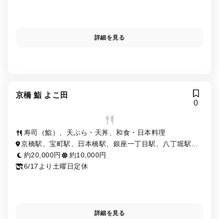
詳細を見る
京橋 鮨 よこ田
0
寿司（鮨）、天ぷら・天丼、和食・日本料理
京橋駅、宝町駅、日本橋駅、銀座一丁目駅、八丁堀駅、
東京駅、有楽町駅、茅場町駅、新富町駅
約20,000円
約10,000円
6/17より土曜日定休
詳細を見る