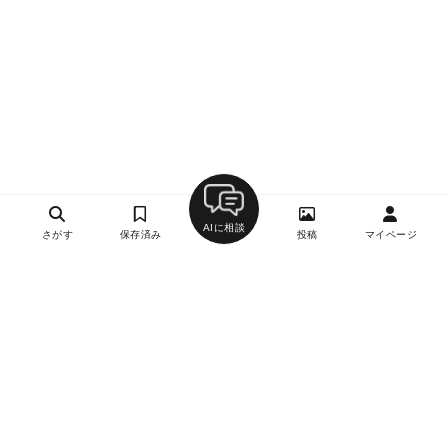
AIに相談
さがす
保存済み
投稿
マイページ