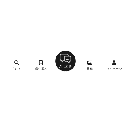
AIに相談
さがす
保存済み
投稿
マイページ