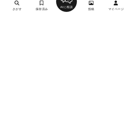
AIに相談
さがす
保存済み
投稿
マイページ
寿司（鮨）
学習院下駅、面影橋駅、目白駅
約10,000円
-
月曜日
詳細を見る
登喜和寿司
0
寿司（鮨）
高田馬場駅、西早稲田駅、学習院下駅、目白駅
約15,000円
-