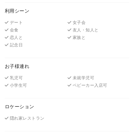
利用シーン
デート
女子会
会食
友人・知人と
恋人と
家族と
記念日
お子様連れ
乳児可
未就学児可
小学生可
ベビーカー入店可
ロケーション
隠れ家レストラン