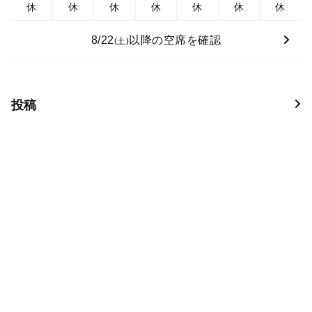
休
休
休
休
休
休
休
8/22
以降の空席を確認
(土)
投稿