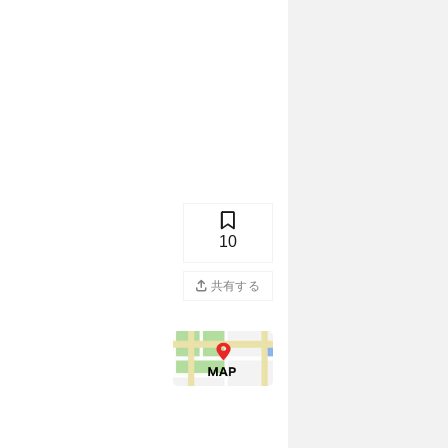
10
共有する