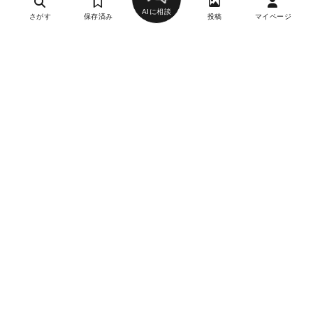
AIに相談
さがす
保存済み
投稿
マイページ
ヘルプ・お問い合わせ
エリア別デートにおすすめのレストラン