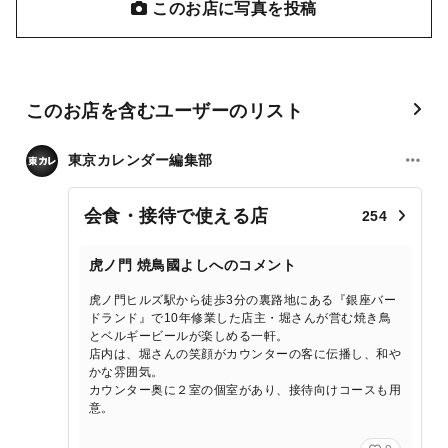
このお店に写真を投稿
このお店を含むユーザーのリスト
東京カレンダー編集部
会食・接待で使える店
254
虎ノ門 焼鳥國よしへのコメント
虎ノ門ヒルズ駅から徒歩3分の裏路地にある『銀座バー
ドランド』で10年修業した店主・堀さんが営む焼き鳥
とベルギービールが楽しめる一軒。
店内は、堀さんの笑顔がカウンターの客に伝播し、和や
かな雰囲気。
カウンター奥に２室の個室があり、接待向けコースも用
意。