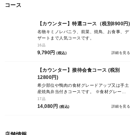
コース
【カウンター】特選コース（税別8900円)
名物キミノレバニラ、前菜、焼鳥、お食事、デ
ザートまで人気コースです。
16品
9,790円
詳細を見る
(税込)
【カウンター】接待会食コース (税別
12800円)
希少部位や鴨肉の食材グレードアップ又は手土
産焼鳥弁当付きコースです。 ※食材グレード
アップまたは手土産/焼鳥そぼろ弁当よりお選
17品
びください。
14,080円
詳細を見る
(税込)
店舗情報