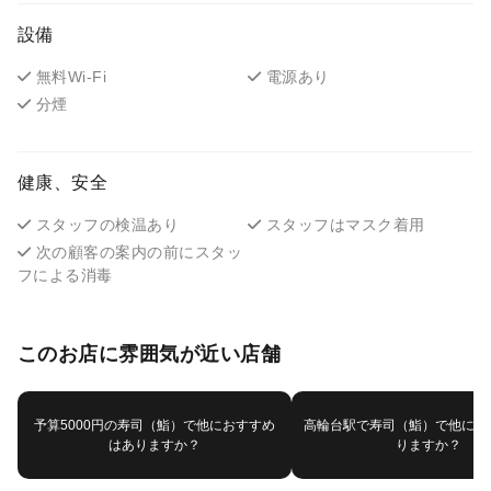
設備
無料Wi-Fi
電源あり
分煙
健康、安全
スタッフの検温あり
スタッフはマスク着用
次の顧客の案内の前にスタッ
フによる消毒
このお店に雰囲気が近い店舗
予算5000円の寿司（鮨）で他におすすめ
高輪台駅で寿司（鮨）で他にお
はありますか？
りますか？