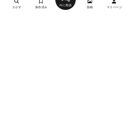
AIに相談
さがす
保存済み
投稿
マイページ
ヘルプ・お問い合わせ
エリア別デートにおすすめのレストラン