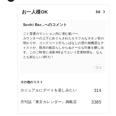
お一人様OK
58
Sushi Bar...へのコメント
ごく普通のマンション内に潜む鮨バー。
カウンターの上下にめぐらされたカラフルなネオン管の
明かりや、コンクリート打ちっぱなしの壁の無機質なテ
イストが、既存の鮨店らしからぬクールな印象を醸し出
す。このご時世に深夜4時までという営業時間も、なん
とも頼もしい1軒だ！
0
その他のリスト
カジュアルにデートを楽しみたい
314
月刊誌『東京カレンダー』掲載店
3385