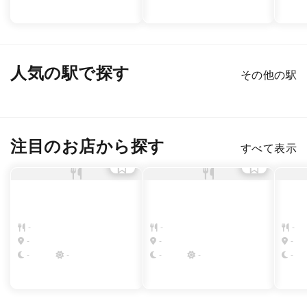
人気の駅で探す
その他の駅
新宿
渋谷
銀座
六本木
恵比寿
表参道
注目のお店から探す
すべて表示
-
-
-
-
-
-
-
-
-
-
-