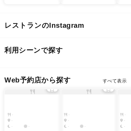
レストランのInstagram
@ bar36thirtysix
@ yosizawaroppongi
@ mi
利用シーンで探す
デート
接待・会食
２軒目のバー
女子会・友人
Web予約店から探す
すべて表示
-
-
-
-
-
-
-
-
-
-
-