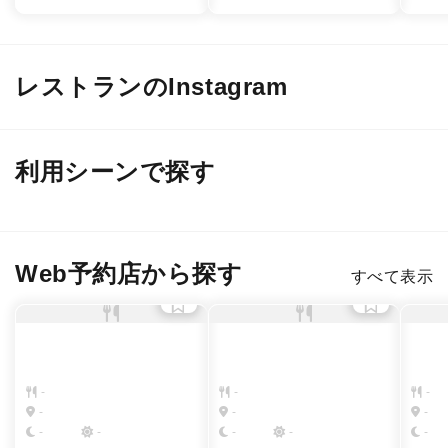
レストランのInstagram
@ mill_ceppi
@ norc.jiyugaoka
@ no
利用シーンで探す
デート
接待・会食
２軒目のバー
女子会・友人
Web予約店から探す
すべて表示
-
-
-
-
-
-
-
-
-
-
-