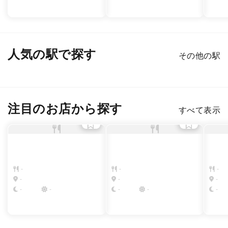
人気の駅で探す
その他の駅
新宿
渋谷
銀座
六本木
恵比寿
表参道
注目のお店から探す
すべて表示
-
-
-
-
-
-
-
-
-
-
-