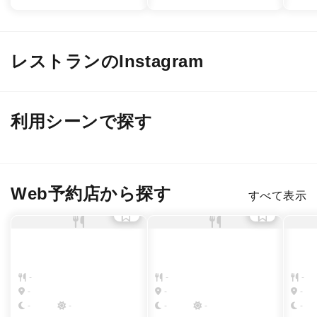
レストランのInstagram
@ mill_ceppi
@ bar36thirtysix
@ mi
利用シーンで探す
デート
接待・会食
２軒目のバー
女子会・友人
Web予約店から探す
すべて表示
-
-
-
-
-
-
-
-
-
-
-