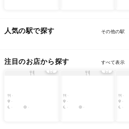
人気の駅で探す
その他の駅
新宿
渋谷
銀座
六本木
恵比寿
表参道
注目のお店から探す
すべて表示
-
-
-
-
-
-
-
-
-
-
-