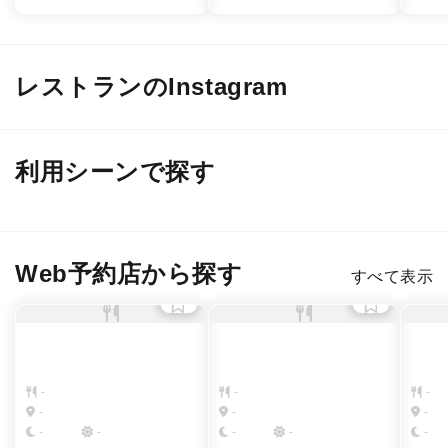
レストランのInstagram
@ mill_ceppi
@ mill_ceppi
@ mi
利用シーンで探す
デート
接待・会食
２軒目のバー
女子会・友人
Web予約店から探す
すべて表示
-
-
-
-
-
-
-
-
-
-
-