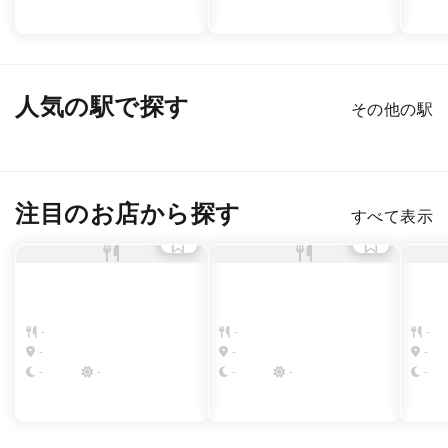
人気の駅で探す
その他の駅
新宿
渋谷
銀座
六本木
恵比寿
表参道
注目のお店から探す
すべて表示
-
-
-
-
-
-
-
-
-
-
-