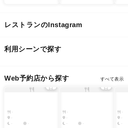
レストランのInstagram
@ mill_ceppi
@ mill_ceppi
@ mi
利用シーンで探す
デート
接待・会食
２軒目のバー
女子会・友人
Web予約店から探す
すべて表示
-
-
-
-
-
-
-
-
-
-
-