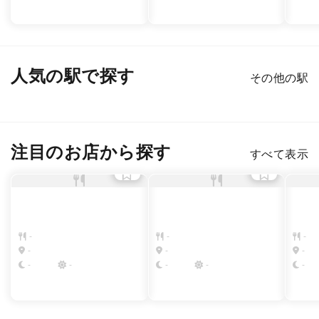
人気の駅で探す
その他の駅
新宿
渋谷
銀座
六本木
恵比寿
表参道
注目のお店から探す
すべて表示
-
-
-
-
-
-
-
-
-
-
-