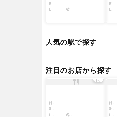
-
-
-
-
-
人気の駅で探す
新宿
銀座
恵比
注目のお店から探す
-
-
-
-
-
-
-