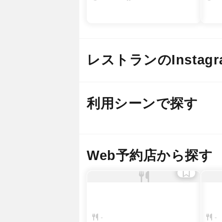
レストランのInstagr
@ basebylaube
@ 
利用シーンで探す
デー
２軒目の
Web予約店から探す
-
-