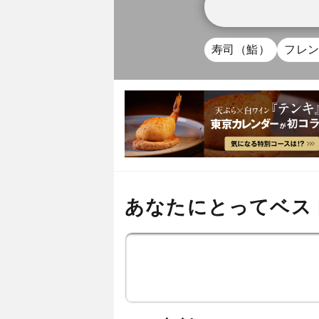
寿司（鮨）
フレ
あなたにとってベス