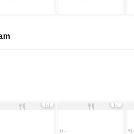
am
yosizawaroppongi
@ mill_ceppi
@
ト
接
バー
女
-