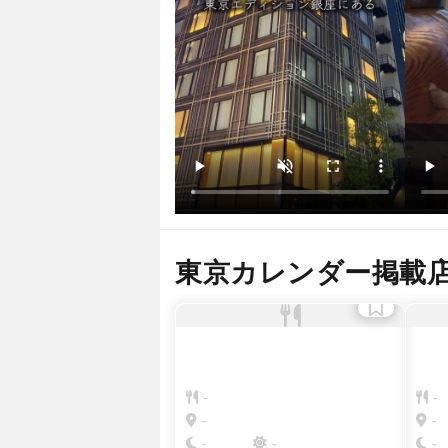
東京カレンダー掲載
-
-
-
-
-
-
-