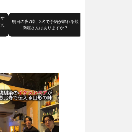
やす
記念日デートにぴったり
明日の夜7時、2名で予約が取れる焼
教え
の良いフレンチレストラ
肉屋さんはありますか？
います。