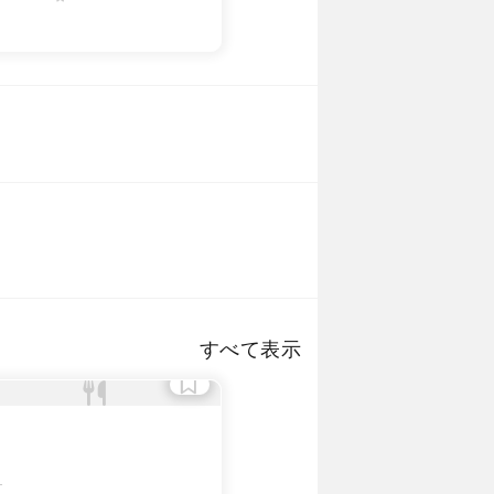
 mill_ceppi
@ mill_ceppi
待・会食
子会・友人
すべて表示
-