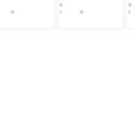
-
-
-
-