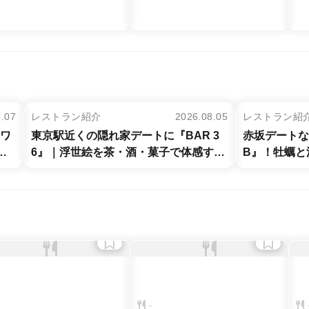
8.07
レストラン紹介
2026.08.05
レストラン紹
！ワ
東京駅近くの隠れ家デートに『BAR 3
赤坂デートなら『
リ
6』｜浮世絵を茶・酒・菓子で体感する
B』！牡蠣と
バー
最強店
-