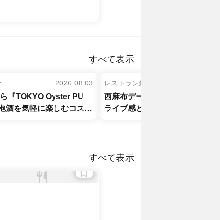
すべて表示
介
2026.08.03
レストラン紹介
202
TOKYO Oyster PU
西麻布デートなら『熾 OKI』へ
泡酒を気軽に楽しむコスパ
ライブ感と“焚音料理”の新感覚
アン
すべて表示
-