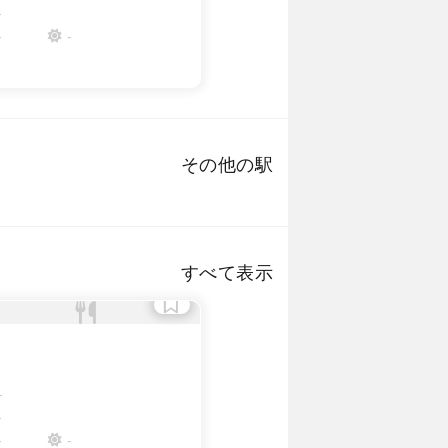
-
-
-
その他の駅
渋谷
六本木
表参道
すべて表示
-
-
-
-